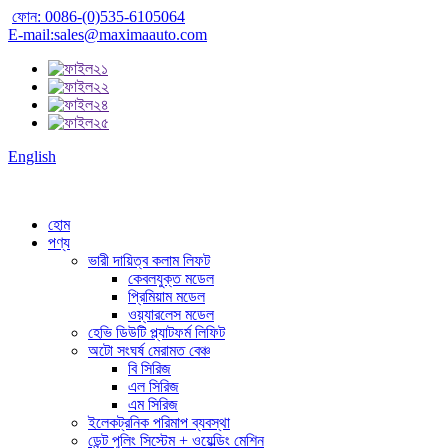
ফোন: 0086-(0)535-6105064
E-mail:sales@maximaauto.com
English
হোম
পণ্য
ভারী দায়িত্ব কলাম লিফট
কেবলযুক্ত মডেল
প্রিমিয়াম মডেল
ওয়্যারলেস মডেল
হেভি ডিউটি ​​প্ল্যাটফর্ম লিফিট
অটো সংঘর্ষ মেরামত বেঞ্চ
বি সিরিজ
এল সিরিজ
এম সিরিজ
ইলেকট্রনিক পরিমাপ ব্যবস্থা
ডেন্ট পুলিং সিস্টেম + ওয়েল্ডিং মেশিন