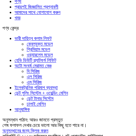
পণ্য
প্রায়শই জিজ্ঞাসিত প্রশ্নাবলী
আমাদের সাথে যোগাযোগ করুন
খবর
পণ্য কেন্দ্র
ভারী দায়িত্ব কলাম লিফট
কেবলযুক্ত মডেল
প্রিমিয়াম মডেল
ওয়্যারলেস মডেল
হেভি ডিউটি ​​প্ল্যাটফর্ম লিফিট
অটো সংঘর্ষ মেরামত বেঞ্চ
বি সিরিজ
এল সিরিজ
এম সিরিজ
ইলেকট্রনিক পরিমাপ ব্যবস্থা
ডেন্ট পুলিং সিস্টেম + ওয়েল্ডিং মেশিন
ডেন্ট টানার সিস্টেম
ঢালাই মেশিন
আনুষাঙ্গিক
অনুসন্ধান পাঠান: আরও জানতে প্রস্তুত
শেষ ফলাফল দেখার চেয়ে ভালো আর কিছু হতে পারে না।
অনুসন্ধানের জন্য ক্লিক করুন