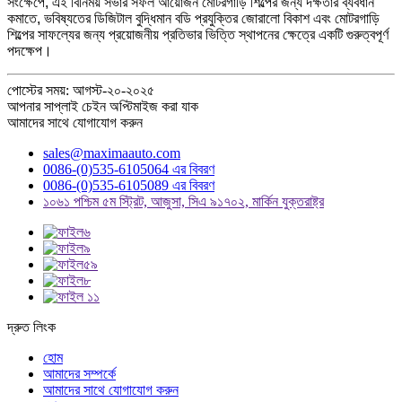
সংক্ষেপে, এই বিনিময় সভার সফল আয়োজন মোটরগাড়ি শিল্পের জন্য দক্ষতার ব্যবধান
কমাতে, ভবিষ্যতের ডিজিটাল বুদ্ধিমান বডি প্রযুক্তির জোরালো বিকাশ এবং মোটরগাড়ি
শিল্পের সাফল্যের জন্য প্রয়োজনীয় প্রতিভার ভিত্তি স্থাপনের ক্ষেত্রে একটি গুরুত্বপূর্ণ
পদক্ষেপ।
পোস্টের সময়: আগস্ট-২০-২০২৫
আপনার সাপ্লাই চেইন অপ্টিমাইজ করা যাক
আমাদের সাথে যোগাযোগ করুন
sales@maximaauto.com
0086-(0)535-6105064 এর বিবরণ
0086-(0)535-6105089 এর বিবরণ
১০৬১ পশ্চিম ৫ম স্ট্রিট, আজুসা, সিএ ৯১৭০২, মার্কিন যুক্তরাষ্ট্র
দ্রুত লিংক
হোম
আমাদের সম্পর্কে
আমাদের সাথে যোগাযোগ করুন