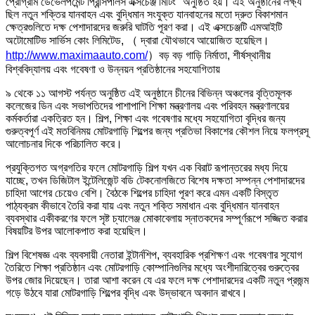
প্রোগ্রাম ডেভেলপমেন্ট প্রিন্সিপালস এক্সচেঞ্জ মিটিং" অনুষ্ঠিত হয়। এই অনুষ্ঠানের লক্ষ্য
ছিল নতুন শক্তির যানবাহন এবং বুদ্ধিমান সংযুক্ত যানবাহনের মতো দ্রুত বিকাশমান
ক্ষেত্রগুলিতে দক্ষ পেশাদারদের জরুরি ঘাটতি পূরণ করা। এই এক্সচেঞ্জটি এমআইটি
অটোমোটিভ সার্ভিস কোং লিমিটেড, （ দ্বারা যৌথভাবে আয়োজিত হয়েছিল।
http://www.maximaauto.com/
）বড় বড় গাড়ি নির্মাতা, শীর্ষস্থানীয়
বিশ্ববিদ্যালয় এবং গবেষণা ও উন্নয়ন প্রতিষ্ঠানের সহযোগিতায়
৯ থেকে ১১ আগস্ট পর্যন্ত অনুষ্ঠিত এই অনুষ্ঠানে চীনের বিভিন্ন অঞ্চলের বৃত্তিমূলক
কলেজের ডিন এবং সভাপতিদের পাশাপাশি শিক্ষা মন্ত্রণালয় এবং পরিবহন মন্ত্রণালয়ের
কর্মকর্তারা একত্রিত হন। শিল্প, শিক্ষা এবং গবেষণার মধ্যে সহযোগিতা বৃদ্ধির জন্য
গুরুত্বপূর্ণ এই মতবিনিময় মোটরগাড়ি শিল্পের জন্য প্রতিভা বিকাশের কৌশল নিয়ে ফলপ্রসূ
আলোচনার দিকে পরিচালিত করে।
প্রযুক্তিগত অগ্রগতির ফলে মোটরগাড়ি শিল্প যখন এক বিরাট রূপান্তরের মধ্য দিয়ে
যাচ্ছে, তখন ডিজিটাল ইন্টেলিজেন্ট বডি টেকনোলজিতে বিশেষ দক্ষতা সম্পন্ন পেশাদারদের
চাহিদা আগের চেয়েও বেশি। বৈঠকে শিল্পের চাহিদা পূরণ করে এমন একটি বিস্তৃত
পাঠ্যক্রম কীভাবে তৈরি করা যায় এবং নতুন শক্তি সমাধান এবং বুদ্ধিমান যানবাহন
ব্যবস্থার একীকরণের ফলে সৃষ্ট চ্যালেঞ্জ মোকাবেলায় স্নাতকদের সম্পূর্ণরূপে সজ্জিত করার
বিষয়টির উপর আলোকপাত করা হয়েছিল।
শিল্প বিশেষজ্ঞ এবং ব্যবসায়ী নেতারা ইন্টার্নশিপ, ব্যবহারিক প্রশিক্ষণ এবং গবেষণার সুযোগ
তৈরিতে শিক্ষা প্রতিষ্ঠান এবং মোটরগাড়ি কোম্পানিগুলির মধ্যে অংশীদারিত্বের গুরুত্বের
উপর জোর দিয়েছেন। তারা আশা করেন যে এর ফলে দক্ষ পেশাদারদের একটি নতুন প্রজন্ম
গড়ে উঠবে যারা মোটরগাড়ি শিল্পের বৃদ্ধি এবং উদ্ভাবনে অবদান রাখবে।