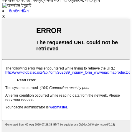
কপিরাইট © ২০২৫: সর্বস্বত্ব সংরক্ষিত। হট প্রোডাক্টস, সাইটম্যাপ
ইমেইল পাঠান
x