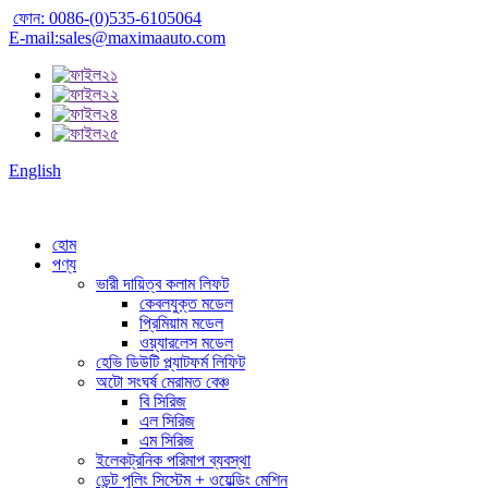
ফোন: 0086-(0)535-6105064
E-mail:sales@maximaauto.com
English
হোম
পণ্য
ভারী দায়িত্ব কলাম লিফট
কেবলযুক্ত মডেল
প্রিমিয়াম মডেল
ওয়্যারলেস মডেল
হেভি ডিউটি ​​প্ল্যাটফর্ম লিফিট
অটো সংঘর্ষ মেরামত বেঞ্চ
বি সিরিজ
এল সিরিজ
এম সিরিজ
ইলেকট্রনিক পরিমাপ ব্যবস্থা
ডেন্ট পুলিং সিস্টেম + ওয়েল্ডিং মেশিন