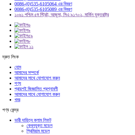
0086-(0)535-6105064 এর বিবরণ
0086-(0)535-6105089 এর বিবরণ
১০৬১ পশ্চিম ৫ম স্ট্রিট, আজুসা, সিএ ৯১৭০২, মার্কিন যুক্তরাষ্ট্র
দ্রুত লিংক
হোম
আমাদের সম্পর্কে
আমাদের সাথে যোগাযোগ করুন
পণ্য
প্রায়শই জিজ্ঞাসিত প্রশ্নাবলী
আমাদের সাথে যোগাযোগ করুন
খবর
পণ্য কেন্দ্র
ভারী দায়িত্ব কলাম লিফট
কেবলযুক্ত মডেল
প্রিমিয়াম মডেল