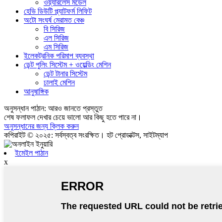
ওয়্যারলেস মডেল
হেভি ডিউটি ​​প্ল্যাটফর্ম লিফিট
অটো সংঘর্ষ মেরামত বেঞ্চ
বি সিরিজ
এল সিরিজ
এম সিরিজ
ইলেকট্রনিক পরিমাপ ব্যবস্থা
ডেন্ট পুলিং সিস্টেম + ওয়েল্ডিং মেশিন
ডেন্ট টানার সিস্টেম
ঢালাই মেশিন
আনুষাঙ্গিক
অনুসন্ধান পাঠান: আরও জানতে প্রস্তুত
শেষ ফলাফল দেখার চেয়ে ভালো আর কিছু হতে পারে না।
অনুসন্ধানের জন্য ক্লিক করুন
কপিরাইট © ২০২৫: সর্বস্বত্ব সংরক্ষিত। হট প্রোডাক্টস, সাইটম্যাপ
ইমেইল পাঠান
x