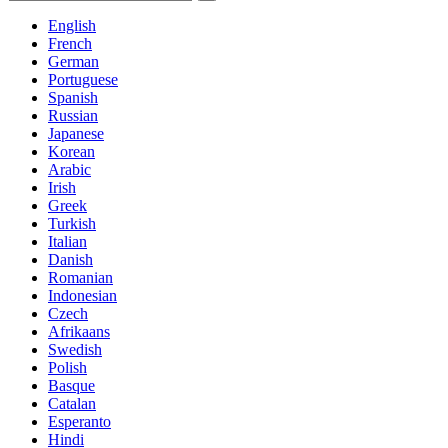
English
French
German
Portuguese
Spanish
Russian
Japanese
Korean
Arabic
Irish
Greek
Turkish
Italian
Danish
Romanian
Indonesian
Czech
Afrikaans
Swedish
Polish
Basque
Catalan
Esperanto
Hindi